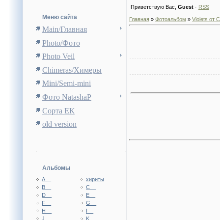
Приветствую Вас
,
Guest
·
RSS
Меню сайта
Главная
»
Фотоальбом
»
Violets от
Main/Главная
Photo/Фото
Photo Veil
Chimeras/Химеры
Mini/Semi-mini
Фото NatashaP
Сорта ЕК
old version
Альбомы
A__
хириты
B__
C__
D__
E__
F__
G__
H__
I__
J__
K__