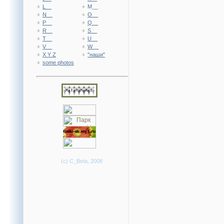
L__
M__
N__
O__
P__
Q__
R__
S__
T__
U__
V__
W__
X Y Z
"наши"
some photos
(c) C_Beta, 2008