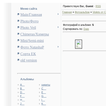
Приветствую Вас
,
Guest
·
RSS
Меню сайта
Главная
»
Фотоальбом
»
Violets от
Main/Главная
Photo/Фото
Фотографий в альбоме
:
5
Photo Veil
Сортировать по
:
Date
Chimeras/Химеры
Mini/Semi-mini
H__
Фото NatashaP
Сорта ЕК
old version
Альбомы
A__
хириты
B__
C__
D__
E__
F__
G__
H__
I__
J__
K__