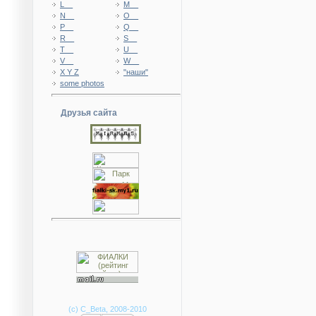
L__
M__
N__
O__
P__
Q__
R__
S__
T__
U__
V__
W__
X Y Z
"наши"
some photos
Друзья сайта
(с) C_Beta, 2008-2010