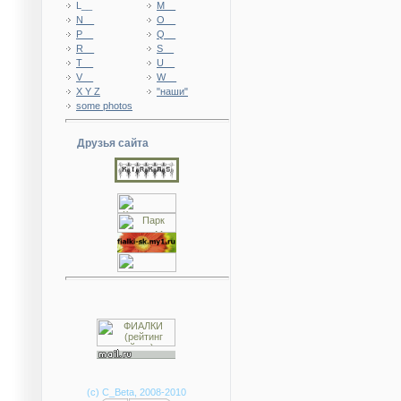
L__
M__
N__
O__
P__
Q__
R__
S__
T__
U__
V__
W__
X Y Z
"наши"
some photos
Друзья сайта
(с) C_Beta, 2008-2010