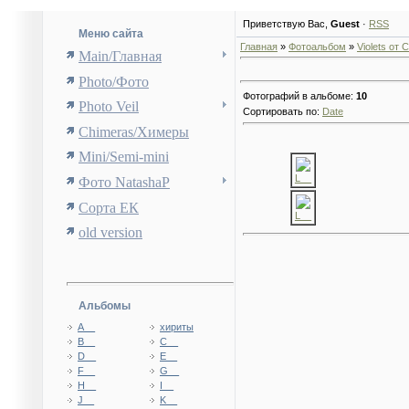
Приветствую Вас
,
Guest
·
RSS
Меню сайта
Главная
»
Фотоальбом
»
Violets от
Main/Главная
Photo/Фото
Фотографий в альбоме
:
10
Photo Veil
Сортировать по
:
Date
Chimeras/Химеры
Mini/Semi-mini
L__
Фото NatashaP
Сорта ЕК
L__
old version
Альбомы
A__
хириты
B__
C__
D__
E__
F__
G__
H__
I__
J__
K__