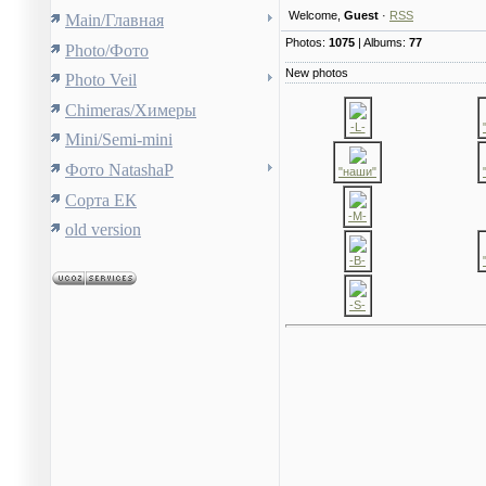
Welcome
,
Guest
·
RSS
Main/Главная
Photos:
1075
| Albums:
77
Photo/Фото
New photos
Photo Veil
Chimeras/Химеры
-L-
Mini/Semi-mini
Фото NatashaP
"наши"
Сорта ЕК
-M-
old version
-B-
-S-