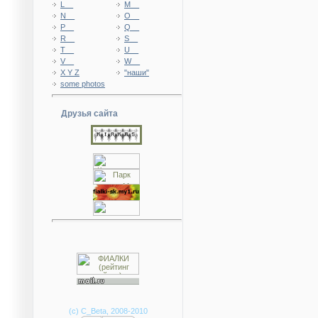
L__
M__
N__
O__
P__
Q__
R__
S__
T__
U__
V__
W__
X Y Z
"наши"
some photos
Друзья сайта
(с) C_Beta, 2008-2010