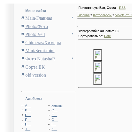
Приветствую Вас
,
Guest
·
RSS
Меню сайта
Главная
»
Фотоальбом
»
Violets от
Main/Главная
Photo/Фото
Фотографий в альбоме
:
13
Photo Veil
Сортировать по
:
Date
Chimeras/Химеры
Mini/Semi-mini
F__
Фото NatashaP
Сорта ЕК
F__
old version
F__
Альбомы
A__
хириты
B__
C__
D__
E__
F__
G__
H__
I__
J__
K__